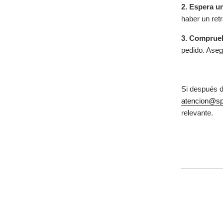
2. Espera u
haber un ret
3. Comprueb
pedido. Aseg
Si después d
atencion@spo
relevante.